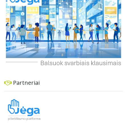
konsultacijas ir integruoti projektą į ilgalaikius miesto
planus, siekiant užtikrinti transporto sistemos patikimumą
ir prisitaikymą prie sparčiai augančio miesto poreikių.
Partneriai