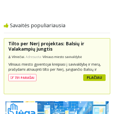
Savaitės populiariausia
Tilto per Nerį projektas: Balsių ir
Valakampių jungtis
Vilniečiai.
Adresuota:
Vilniaus miesto savivaldybė
Vilniaus miesto gyventojai kreipiasi į savivaldybę ir merą,
prašydami atnaujinti tilto per Nerį, jungiančio Balsių ir
Valakampių kryptis, projektą ir įtraukti jį į miesto
PLAČIAU
731 PARAŠAI
strateginius susisiekimo planus. Šis tiltas ne tik padėtų
sumažinti eismo spūstis ir sutrumpintų keliones, bet ir
skatintų tvarią miesto plėtrą bei darnų judumą,
suteikdamas daugiau susisiekimo galimybių tiek
automobiliams, tiek viešajam transportui, pėstiesiems ir
dviratininkams. Gyventojai ragina atlikti techninę,
ekonominę ir transporto analizę, organizuoti viešas