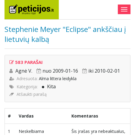
Togg
navig
Stephenie Meyer "Eclipse" ankščiau į
lietuvių kalbą
583 PARAŠAI
Agnė V.
nuo 2009-01-16
iki 2010-02-01
Adresuota:
Alma littera leidykla
Kita
Kategorija:
Atšaukti parašą
#
Vardas
Komentaras
1
Neskelbiama
Šis įrašas yra nebeaktualus,