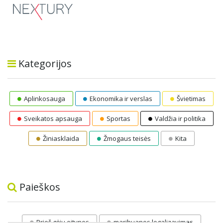
Kategorijos
Aplinkosauga
Ekonomika ir verslas
Švietimas
Sveikatos apsauga
Sportas
Valdžia ir politika
Žiniasklaida
Žmogaus teisės
Kita
Paieškos
Prieš gėju eitynes
marihuanos legalizavimas