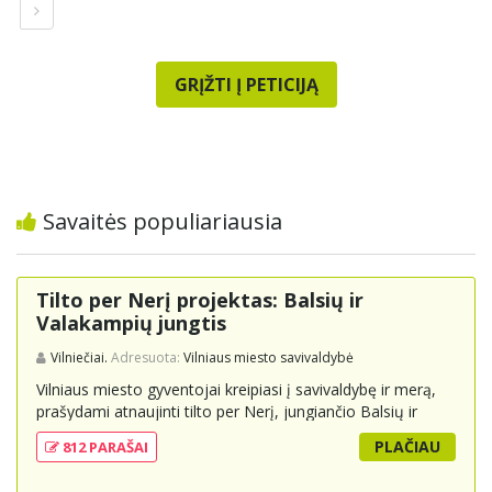
GRĮŽTI Į PETICIJĄ
Savaitės populiariausia
Tilto per Nerį projektas: Balsių ir
Valakampių jungtis
Vilniečiai.
Adresuota:
Vilniaus miesto savivaldybė
Vilniaus miesto gyventojai kreipiasi į savivaldybę ir merą,
prašydami atnaujinti tilto per Nerį, jungiančio Balsių ir
Valakampių kryptis, projektą ir įtraukti jį į miesto
PLAČIAU
812 PARAŠAI
strateginius susisiekimo planus. Šis tiltas ne tik padėtų
sumažinti eismo spūstis ir sutrumpintų keliones, bet ir