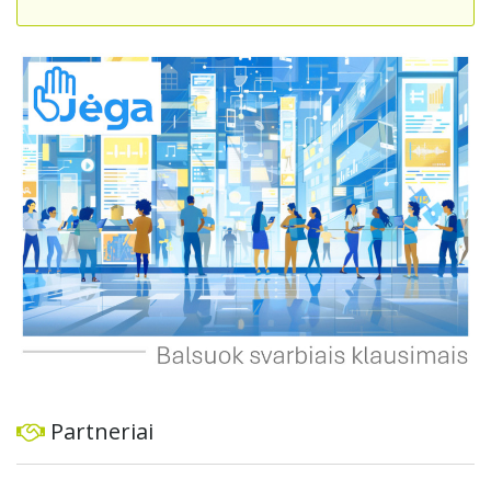
skatintų tvarią miesto plėtrą bei darnų judumą,
suteikdamas daugiau susisiekimo galimybių tiek
automobiliams, tiek viešajam transportui, pėstiesiems ir
dviratininkams. Gyventojai ragina atlikti techninę,
ekonominę ir transporto analizę, organizuoti viešas
konsultacijas ir integruoti projektą į ilgalaikius miesto
planus, siekiant užtikrinti transporto sistemos patikimumą
ir prisitaikymą prie sparčiai augančio miesto poreikių.
Partneriai