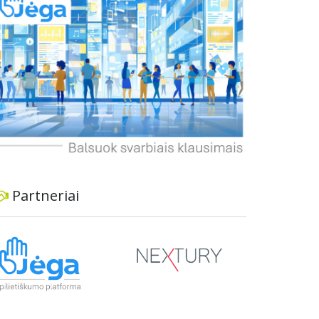
dviratininkams. Gyventojai ragina atlikti techninę,
ekonominę ir transporto analizę, organizuoti
viešas konsultacijas ir integruoti projektą į
ilgalaikius miesto planus, siekiant užtikrinti
transporto sistemos patikimumą ir prisitaikymą
prie sparčiai augančio miesto poreikių.
Partneriai