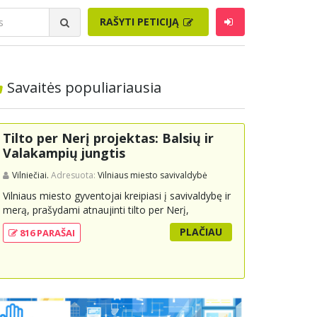
RAŠYTI PETICIJĄ
Savaitės populiariausia
Tilto per Nerį projektas: Balsių ir
Valakampių jungtis
Vilniečiai.
Adresuota:
Vilniaus miesto savivaldybė
Vilniaus miesto gyventojai kreipiasi į savivaldybę ir
merą, prašydami atnaujinti tilto per Nerį,
jungiančio Balsių ir Valakampių kryptis, projektą ir
PLAČIAU
816 PARAŠAI
įtraukti jį į miesto strateginius susisiekimo planus.
Šis tiltas ne tik padėtų sumažinti eismo spūstis ir
sutrumpintų keliones, bet ir skatintų tvarią miesto
plėtrą bei darnų judumą, suteikdamas daugiau
susisiekimo galimybių tiek automobiliams, tiek
viešajam transportui, pėstiesiems ir