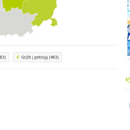
483)
Grįžti į peticiją (483)