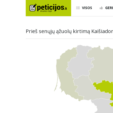
VISOS
GERI
Prieš senųjų ąžuolų kirtimą Kaišiado