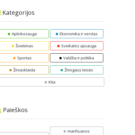
Kategorijos
Aplinkosauga
Ekonomika ir verslas
Švietimas
Sveikatos apsauga
Sportas
Valdžia ir politika
Žiniasklaida
Žmogaus teisės
Kita
Paieškos
marihuanos