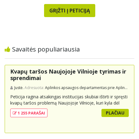
GRĮŽTI Į PETICIJĄ
Savaitės populiariausia
Kvapų taršos Naujojoje Vilnioje tyrimas ir
sprendimai
Justė.
Adresuota:
Aplinkos apsaugos departamentas prie Aplinkos ministerijos
Peticija ragina atsakingas institucijas skubiai ištirti ir spręsti
kvapų taršos problemą Naujojoje Vilnioje, kuri kyla dėl
buitinių atliekų sąvartyno Pramonės g. 141. Gyventojai
PLAČIAU
1 255 PARAŠAI
skundžiasi nuolatiniu stipriu atliekų kvapu, kuris neigiamai
veikia jų gyvenimo kokybę. Peticijoje prašoma atlikti
išsamius tyrimus, įdiegti nuolatinius kontrolės
mechanizmus ir imtis veiksmingų priemonių problemai