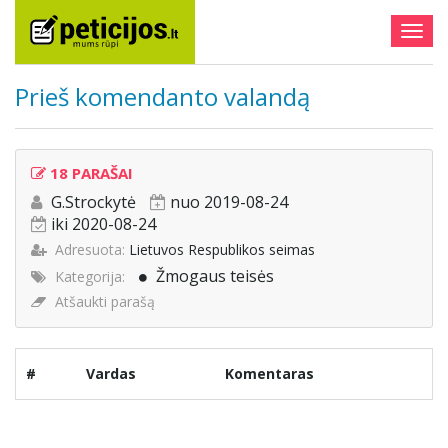
Togg
navig
Prieš komendanto valandą
18 PARAŠAI
G.Strockytė
nuo 2019-08-24
iki 2020-08-24
Adresuota:
Lietuvos Respublikos seimas
Žmogaus teisės
Kategorija:
Atšaukti parašą
#
Vardas
Komentaras