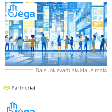
spręsti, taip pat užtikrinti visuomenės informavimą apie
priimtus sprendimus ir planuojamus veiksmus.
Partneriai