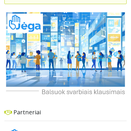
mechanizmus ir imtis veiksmingų priemonių problemai
spręsti, taip pat užtikrinti visuomenės informavimą apie
priimtus sprendimus ir planuojamus veiksmus.
Partneriai