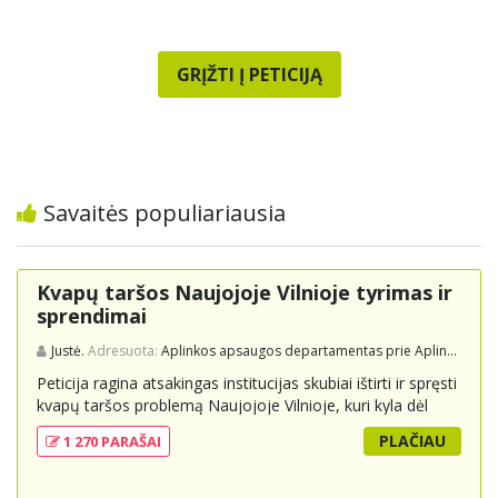
GRĮŽTI Į PETICIJĄ
Savaitės populiariausia
Kvapų taršos Naujojoje Vilnioje tyrimas ir
sprendimai
Justė.
Adresuota:
Aplinkos apsaugos departamentas prie Aplinkos ministerijos
Peticija ragina atsakingas institucijas skubiai ištirti ir spręsti
kvapų taršos problemą Naujojoje Vilnioje, kuri kyla dėl
buitinių atliekų sąvartyno Pramonės g. 141. Gyventojai
PLAČIAU
1 270 PARAŠAI
skundžiasi nuolatiniu stipriu atliekų kvapu, kuris neigiamai
veikia jų gyvenimo kokybę. Peticijoje prašoma atlikti
išsamius tyrimus, įdiegti nuolatinius kontrolės