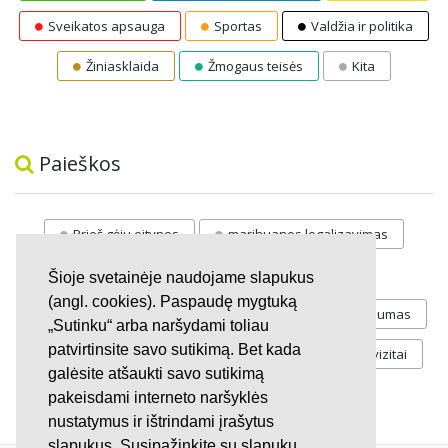
Sveikatos apsauga
Sportas
Valdžia ir politika
Žiniasklaida
Žmogaus teisės
Kita
Paieškos
Prieš gėju eitynes
marihuanos legalizavimas
STOP
vaiku atemimas
Šioje svetainėje naudojame slapukus
(angl. cookies). Paspaudę mygtuką
Pilnos moksleivių vasaros atostogos
referendumas
„Sutinku“ arba naršydami toliau
patvirtinsite savo sutikimą. Bet kada
Keliu
jaunystės
Valandos
Rekvizitai
galėsite atšaukti savo sutikimą
Investicijos
pakeisdami interneto naršyklės
nustatymus ir ištrindami įrašytus
slapukus. Susipažinkite su slapukų