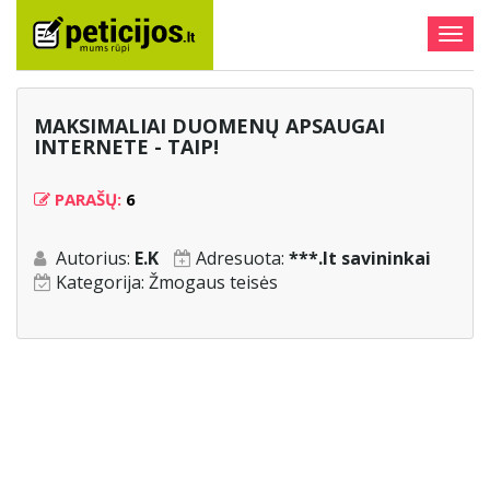
Togg
navig
MAKSIMALIAI DUOMENŲ APSAUGAI
INTERNETE - TAIP!
PARAŠŲ:
6
Autorius:
E.K
Adresuota:
***.lt savininkai
Kategorija:
Žmogaus teisės