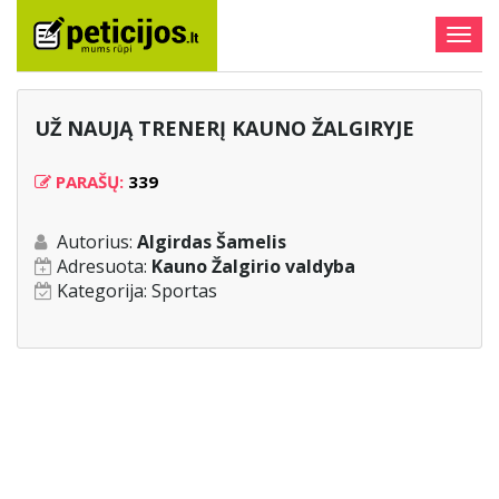
Togg
navig
UŽ NAUJĄ TRENERĮ KAUNO ŽALGIRYJE
PARAŠŲ:
339
Autorius:
Algirdas Šamelis
Adresuota:
Kauno Žalgirio valdyba
Kategorija:
Sportas