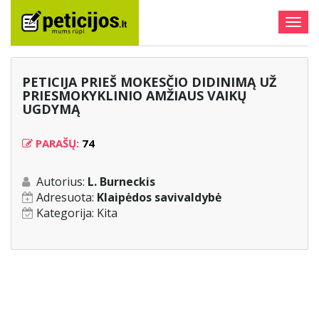
Togg
navig
PETICIJA PRIEŠ MOKESČIO DIDINIMĄ UŽ
PRIESMOKYKLINIO AMŽIAUS VAIKŲ
UGDYMĄ
PARAŠŲ:
74
Autorius:
L. Burneckis
Adresuota:
Klaipėdos savivaldybė
Kategorija:
Kita