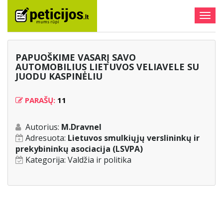
Togg
navig
PAPUOŠKIME VASARĮ SAVO
AUTOMOBILIUS LIETUVOS VELIAVELE SU
JUODU KASPINĖLIU
PARAŠŲ:
11
Autorius:
M.Dravnel
Adresuota:
Lietuvos smulkiųjų verslininkų ir
prekybininkų asociacija (LSVPA)
Kategorija:
Valdžia ir politika