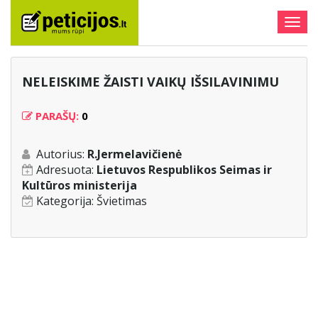
Togg
navig
NELEISKIME ŽAISTI VAIKŲ IŠSILAVINIMU
PARAŠŲ:
0
Autorius:
R.Jermelavičienė
Adresuota:
Lietuvos Respublikos Seimas ir
Kultūros ministerija
Kategorija:
Švietimas