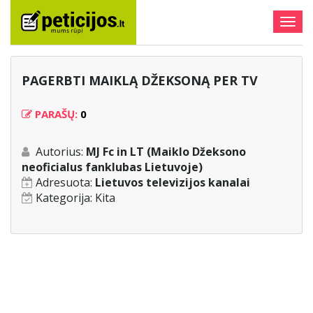
Togg
navig
PAGERBTI MAIKLĄ DŽEKSONĄ PER TV
PARAŠŲ:
0
Autorius:
MJ Fc in LT (Maiklo Džeksono
neoficialus fanklubas Lietuvoje)
Adresuota:
Lietuvos televizijos kanalai
Kategorija:
Kita