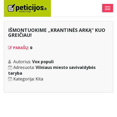
Togg
navig
IŠMONTUOKIME „KRANTINĖS ARKĄ“ KUO
GREIČIAU!
PARAŠŲ:
0
Autorius:
Vox populi
Adresuota:
Vilniaus miesto savivaldybės
taryba
Kategorija:
Kita