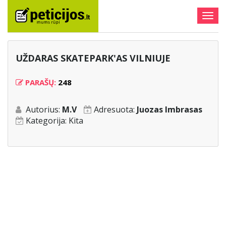
Togg
navig
UŽDARAS SKATEPARK'AS VILNIUJE
PARAŠŲ:
248
Autorius:
M.V
Adresuota:
Juozas Imbrasas
Kategorija:
Kita