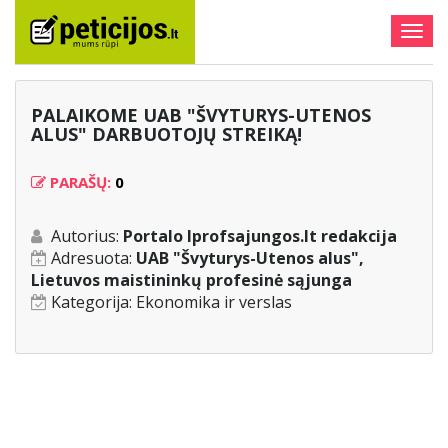
Togg
navig
PALAIKOME UAB "ŠVYTURYS-UTENOS
ALUS" DARBUOTOJŲ STREIKĄ!
PARAŠŲ:
0
Autorius:
Portalo lprofsajungos.lt redakcija
Adresuota:
UAB "Švyturys-Utenos alus",
Lietuvos maistininkų profesinė sąjunga
Kategorija:
Ekonomika ir verslas