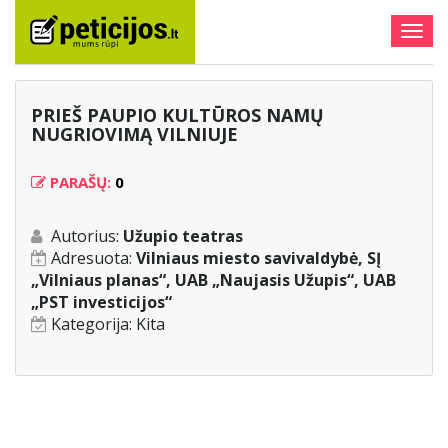
Togg
navig
PRIEŠ PAUPIO KULTŪROS NAMŲ
NUGRIOVIMĄ VILNIUJE
PARAŠŲ:
0
Autorius:
Užupio teatras
Adresuota:
Vilniaus miesto savivaldybė, SĮ
„Vilniaus planas“, UAB „Naujasis Užupis“, UAB
„PST investicijos“
Kategorija:
Kita