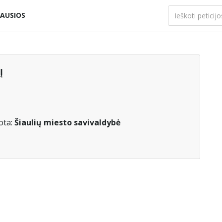
AUSIOS
Į
ota:
Šiaulių miesto savivaldybė