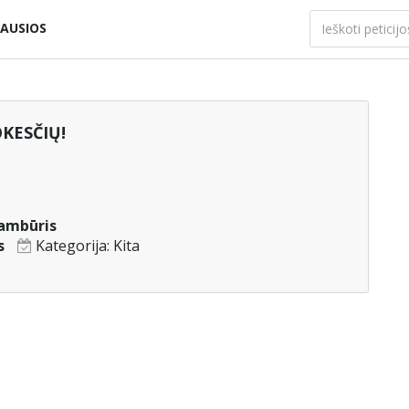
AUSIOS
KESČIŲ!
sambūris
s
Kategorija:
Kita