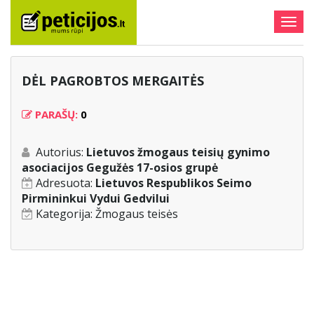
Togg
navig
DĖL PAGROBTOS MERGAITĖS
PARAŠŲ:
0
Autorius:
Lietuvos žmogaus teisių gynimo
asociacijos Gegužės 17-osios grupė
Adresuota:
Lietuvos Respublikos Seimo
Pirmininkui Vydui Gedvilui
Kategorija:
Žmogaus teisės