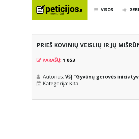
VISOS
GERI
PRIEŠ KOVINIŲ VEISLIŲ IR JŲ MIŠR
PARAŠŲ:
1 053
Autorius:
VšĮ "Gyvūnų gerovės iniciaty
Kategorija:
Kita