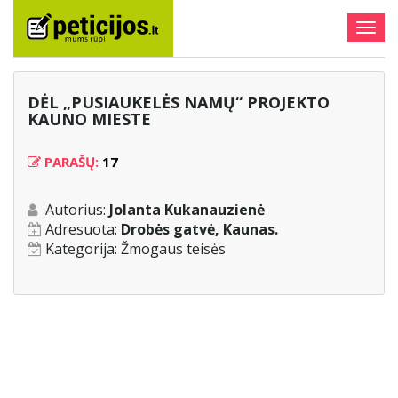
Togg
navig
DĖL „PUSIAUKELĖS NAMŲ“ PROJEKTO
KAUNO MIESTE
PARAŠŲ:
17
Autorius:
Jolanta Kukanauzienė
Adresuota:
Drobės gatvė, Kaunas.
Kategorija:
Žmogaus teisės