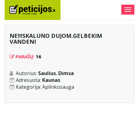
Togg
navig
NE!!!SKALUNO DUJOM.GELBEKIM
VANDENI
PARAŠŲ:
16
Autorius:
Saulius. Dimsa
Adresuota:
Kaunas
Kategorija:
Aplinkosauga