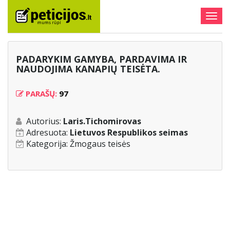
Togg
navig
PADARYKIM GAMYBA, PARDAVIMA IR
NAUDOJIMA KANAPIŲ TEISĖTA.
PARAŠŲ:
97
Autorius:
Laris.Tichomirovas
Adresuota:
Lietuvos Respublikos seimas
Kategorija:
Žmogaus teisės