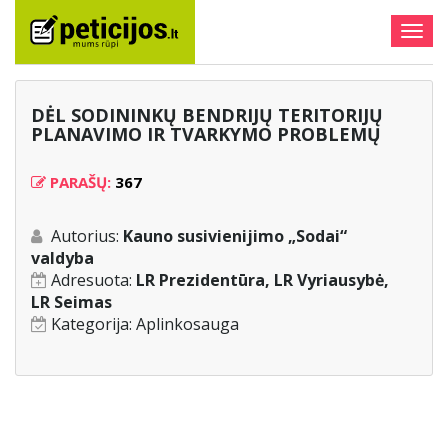
Togg
navig
DĖL SODININKŲ BENDRIJŲ TERITORIJŲ
PLANAVIMO IR TVARKYMO PROBLEMŲ
PARAŠŲ:
367
Autorius:
Kauno susivienijimo „Sodai“
valdyba
Adresuota:
LR Prezidentūra, LR Vyriausybė,
LR Seimas
Kategorija:
Aplinkosauga