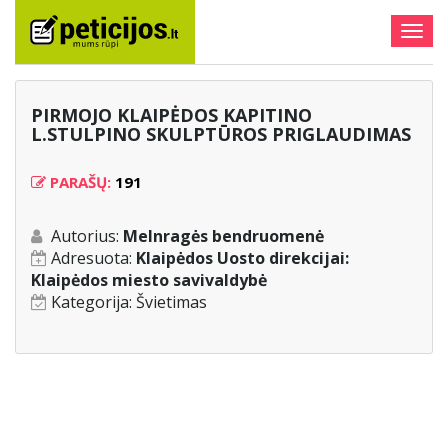
Togg
navig
PIRMOJO KLAIPĖDOS KAPITINO
L.STULPINO SKULPTŪROS PRIGLAUDIMAS
PARAŠŲ:
191
Autorius:
Melnragės bendruomenė
Adresuota:
Klaipėdos Uosto direkcijai:
Klaipėdos miesto savivaldybė
Kategorija:
Švietimas