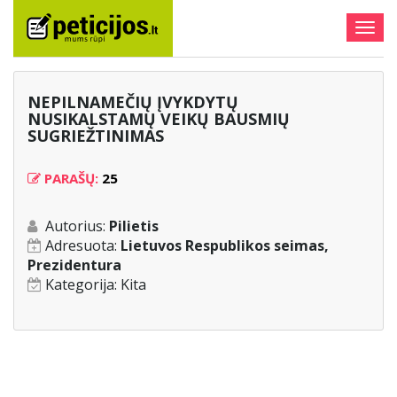
Togg
navig
NEPILNAMEČIŲ ĮVYKDYTŲ
NUSIKALSTAMŲ VEIKŲ BAUSMIŲ
SUGRIEŽTINIMAS
PARAŠŲ:
25
Autorius:
Pilietis
Adresuota:
Lietuvos Respublikos seimas,
Prezidentura
Kategorija:
Kita