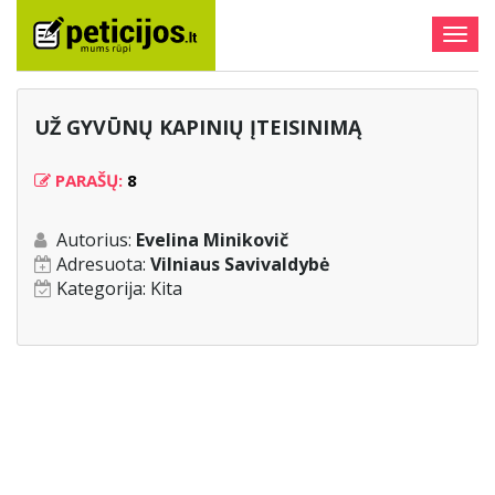
Togg
navig
UŽ GYVŪNŲ KAPINIŲ ĮTEISINIMĄ
PARAŠŲ:
8
Autorius:
Evelina Minikovič
Adresuota:
Vilniaus Savivaldybė
Kategorija:
Kita