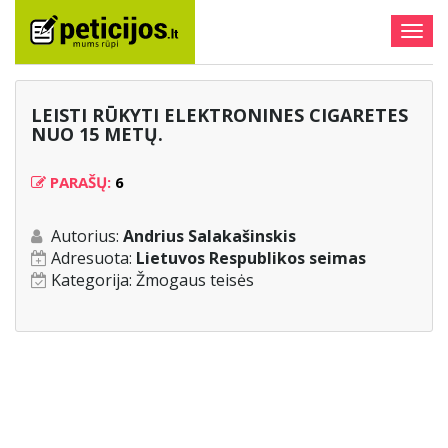
Togg
navig
LEISTI RŪKYTI ELEKTRONINES CIGARETES
NUO 15 METŲ.
PARAŠŲ:
6
Autorius:
Andrius Salakašinskis
Adresuota:
Lietuvos Respublikos seimas
Kategorija:
Žmogaus teisės