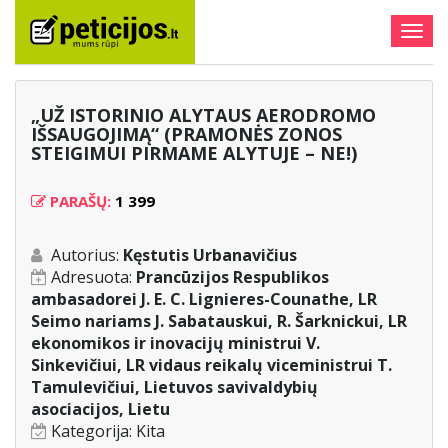
Togg
navig
„UŽ ISTORINIO ALYTAUS AERODROMO
IŠSAUGOJIMĄ“ (PRAMONĖS ZONOS
STEIGIMUI PIRMAME ALYTUJE – NE!)
PARAŠŲ:
1 399
Autorius:
Kęstutis Urbanavičius
Adresuota:
Prancūzijos Respublikos
ambasadorei J. E. C. Lignieres-Counathe, LR
Seimo nariams J. Sabatauskui, R. Šarknickui, LR
ekonomikos ir inovacijų ministrui V.
Sinkevičiui, LR vidaus reikalų viceministrui T.
Tamulevičiui, Lietuvos savivaldybių
asociacijos, Lietu
Kategorija:
Kita