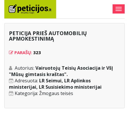
Togg
navig
PETICIJA PRIEŠ AUTOMOBILIŲ
APMOKESTINIMĄ
PARAŠŲ:
323
Autorius:
Vairuotojų Teisių Asociacija ir VšĮ
"Mūsų gimtasis kraštas".
Adresuota:
LR Seimui, LR Aplinkos
ministerijai, LR Susisiekimo ministerijai
Kategorija:
Žmogaus teisės