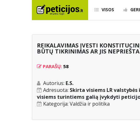
VISOS
GERI
REIKALAVIMAS ĮVESTI KONSTITUCIN
BŪTŲ TIKRINIMAS AR JIS NEPRIEŠTA
PARAŠŲ:
58
Autorius:
E.S.
Adresuota:
Skirta visiems LR valstybės
visiems turintiems galią įvykdyti peticij
Kategorija:
Valdžia ir politika