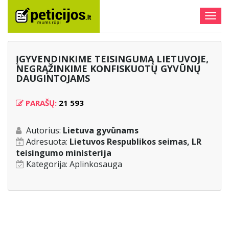
Togg
navig
ĮGYVENDINKIME TEISINGUMĄ LIETUVOJE,
NEGRĄŽINKIME KONFISKUOTŲ GYVŪNŲ
DAUGINTOJAMS
PARAŠŲ:
21 593
Autorius:
Lietuva gyvūnams
Adresuota:
Lietuvos Respublikos seimas, LR
teisingumo ministerija
Kategorija:
Aplinkosauga