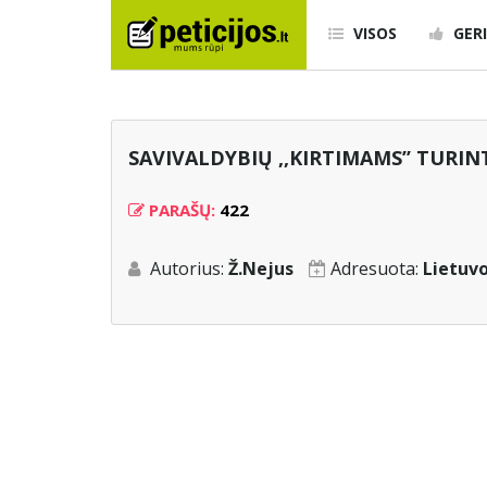
VISOS
GERI
SAVIVALDYBIŲ ,,KIRTIMAMS’’ TURIN
PARAŠŲ:
422
Autorius:
Ž.Nejus
Adresuota:
Lietuv