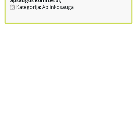
apsaugos komitetui,
Kategorija:
Aplinkosauga