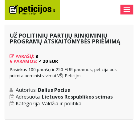
Togg
navig
UŽ POLITINIŲ PARTIJŲ RINKIMINIŲ
PROGRAMŲ ATSKAITOMYBĖS PRIĖMIMĄ
PARAŠŲ:
8
€
PARAMOS:
< 20 EUR
Pasiekus 100 parašų ir 250 EUR paramos, peticija bus
priimta administravimui VŠĮ Peticijos.
Autorius:
Dalius Pocius
Adresuota:
Lietuvos Respublikos seimas
Kategorija:
Valdžia ir politika