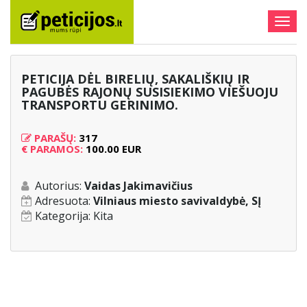
Togg
navig
PETICIJA DĖL BIRELIŲ, SAKALIŠKIŲ IR
PAGUBĖS RAJONŲ SUSISIEKIMO VIEŠUOJU
TRANSPORTU GERINIMO.
PARAŠŲ:
317
€
PARAMOS:
100.00 EUR
Autorius:
Vaidas Jakimavičius
Adresuota:
Vilniaus miesto savivaldybė, SĮ
Kategorija:
Kita