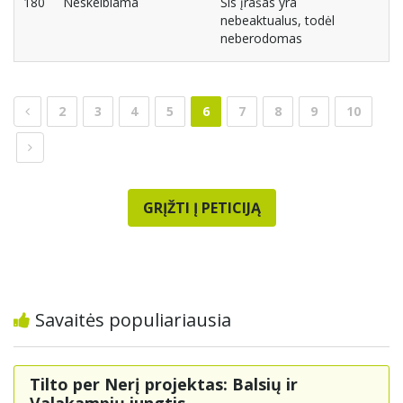
180
Neskelbiama
Šis įrašas yra
nebeaktualus, todėl
neberodomas
2
3
4
5
6
7
8
9
10
GRĮŽTI Į PETICIJĄ
Savaitės populiariausia
Tilto per Nerį projektas: Balsių ir