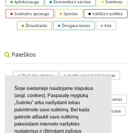
Aplinkosauga
Ekonomika ir verslas
Švietimas
Sveikatos apsauga
Sportas
Valdžia ir politika
Žiniasklaida
Žmogaus teisės
Kita
Paieškos
Prieš gėju eitynes
marihuanos legalizavimas
STOP
vaiku atemimas
Šioje svetainėje naudojame slapukus
(angl. cookies). Paspaudę mygtuką
Pilnos moksleivių vasaros atostogos
referendumas
„Sutinku“ arba naršydami toliau
patvirtinsite savo sutikimą. Bet kada
Keliu
jaunystės
Valandos
Rekvizitai
galėsite atšaukti savo sutikimą
Investicijos
pakeisdami interneto naršyklės
nustatymus ir ištrindami įrašytus