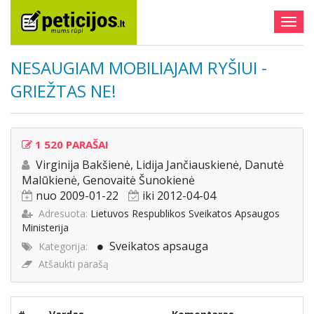
Togg
navig
NESAUGIAM MOBILIAJAM RYŠIUI -
GRIEŽTAS NE!
1 520 PARAŠAI
Virginija Bakšienė, Lidija Jančiauskienė, Danutė
Malūkienė, Genovaitė Šunokienė
nuo 2009-01-22
iki 2012-04-04
Adresuota:
Lietuvos Respublikos Sveikatos Apsaugos
Ministerija
Sveikatos apsauga
Kategorija:
Atšaukti parašą