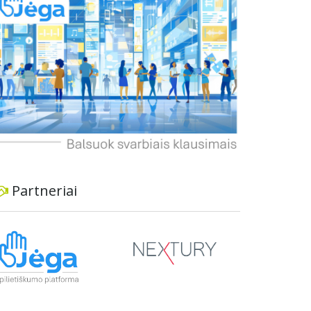
dviratininkams. Gyventojai ragina atlikti techninę,
ekonominę ir transporto analizę, organizuoti
viešas konsultacijas ir integruoti projektą į
ilgalaikius miesto planus, siekiant užtikrinti
transporto sistemos patikimumą ir prisitaikymą
prie sparčiai augančio miesto poreikių.
Partneriai