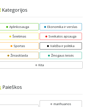
Kategorijos
Aplinkosauga
Ekonomika ir verslas
Švietimas
Sveikatos apsauga
Sportas
Valdžia ir politika
Žiniasklaida
Žmogaus teisės
Kita
Paieškos
marihuanos