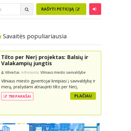
RAŠYTI PETICIJĄ
Savaitės populiariausia
Tilto per Nerį projektas: Balsių ir
Valakampių jungtis
Vilniečiai.
Adresuota:
Vilniaus miesto savivaldybė
Vilniaus miesto gyventojai kreipiasi į savivaldybę ir
merą, prašydami atnaujinti tilto per Nerį,
jungiančio Balsių ir Valakampių kryptis, projektą ir
PLAČIAU
789 PARAŠAI
įtraukti jį į miesto strateginius susisiekimo planus.
Šis tiltas ne tik padėtų sumažinti eismo spūstis ir
sutrumpintų keliones, bet ir skatintų tvarią miesto
plėtrą bei darnų judumą, suteikdamas daugiau
susisiekimo galimybių tiek automobiliams, tiek
viešajam transportui, pėstiesiems ir