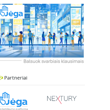
buvo pradėtas neinformavus vietos
bendruomenės ir nesilaikant visuomenės
dalyvavimo principų, o parko teritorija patiria
negrįžtamą žalą. Gyventojai pabrėžia, kad parkas
yra kultūrinės ir rekreacinės vertės vieta, todėl
tokie pokyčiai kenkia vietiniams gyventojams ir
viešajam interesui. Jie siūlo svarstyti alternatyvias
vietas šunų aikštelei ir reikalauja visapusiškai
atkurti parko aplinką, jei sprendimas neįrengti
aikštelės bus priimtas.
Partneriai