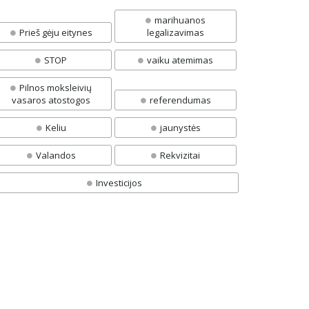
marihuanos
Prieš gėju eitynes
legalizavimas
STOP
vaiku atemimas
Pilnos moksleivių
vasaros atostogos
referendumas
Keliu
jaunystės
Valandos
Rekvizitai
Investicijos