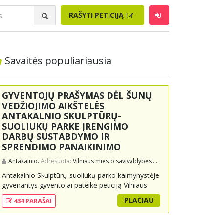
RAŠYTI PETICIJĄ
Savaitės populiariausia
GYVENTOJŲ PRAŠYMAS DĖL ŠUNŲ
VEDŽIOJIMO AIKŠTELĖS
ANTAKALNIO SKULPTŪRŲ-
SUOLIUKŲ PARKE ĮRENGIMO
DARBŲ SUSTABDYMO IR
SPRENDIMO PANAIKINIMO
Antakalnio.
Adresuota:
Vilniaus miesto savivaldybės administracijai, Vilniaus miesto merui
Antakalnio Skulptūrų-suoliukų parko kaimynystėje
gyvenantys gyventojai pateikė peticiją Vilniaus
miesto savivaldybei, prašydami sustabdyti ir
PLAČIAU
434 PARAŠAI
panaikinti sprendimą dėl šunų vedžiojimo
aikštelės įrengimo parke. Jie teigia, kad projektas