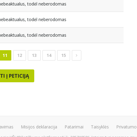
a nebeaktualus, todėl neberodomas
a nebeaktualus, todėl neberodomas
a nebeaktualus, todėl neberodomas
11
12
13
14
15
TI Į PETICIJĄ
avimas
Misijos deklaracija
Patarimai
Taisyklės
Privatumo 