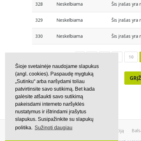
328
Neskelbiama
Šis įrašas yr
329
Neskelbiama
Šis įrašas yr
330
Neskelbiama
Šis įrašas yr
7
8
9
10
Šioje svetainėje naudojame slapukus
(angl. cookies). Paspaudę mygtuką
GRĮŽ
„Sutinku“ arba naršydami toliau
patvirtinsite savo sutikimą. Bet kada
galėsite atšaukti savo sutikimą
pakeisdami interneto naršyklės
nustatymus ir ištrindami įrašytus
slapukus. Susipažinkite su slapukų
politika.
Sužinoti daugiau
Kurti peticiją
Bals