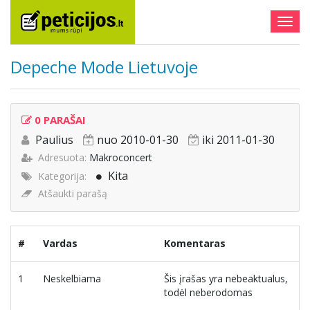
Togg
navig
Depeche Mode Lietuvoje
0 PARAŠAI
Paulius
nuo 2010-01-30
iki 2011-01-30
Adresuota:
Makroconcert
Kita
Kategorija:
Atšaukti parašą
#
Vardas
Komentaras
1
Neskelbiama
Šis įrašas yra nebeaktualus,
todėl neberodomas