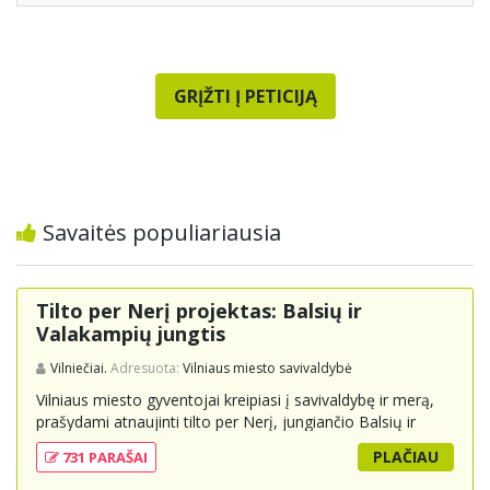
GRĮŽTI Į PETICIJĄ
Savaitės populiariausia
Tilto per Nerį projektas: Balsių ir
Valakampių jungtis
Vilniečiai.
Adresuota:
Vilniaus miesto savivaldybė
Vilniaus miesto gyventojai kreipiasi į savivaldybę ir merą,
prašydami atnaujinti tilto per Nerį, jungiančio Balsių ir
Valakampių kryptis, projektą ir įtraukti jį į miesto
PLAČIAU
731 PARAŠAI
strateginius susisiekimo planus. Šis tiltas ne tik padėtų
sumažinti eismo spūstis ir sutrumpintų keliones, bet ir