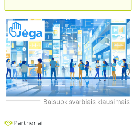
skatintų tvarią miesto plėtrą bei darnų judumą,
suteikdamas daugiau susisiekimo galimybių tiek
automobiliams, tiek viešajam transportui, pėstiesiems ir
dviratininkams. Gyventojai ragina atlikti techninę,
ekonominę ir transporto analizę, organizuoti viešas
konsultacijas ir integruoti projektą į ilgalaikius miesto
planus, siekiant užtikrinti transporto sistemos patikimumą
ir prisitaikymą prie sparčiai augančio miesto poreikių.
Partneriai