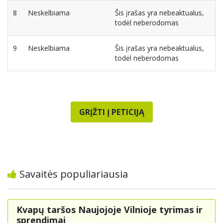
8
Neskelbiama
Šis įrašas yra nebeaktualus,
todėl neberodomas
9
Neskelbiama
Šis įrašas yra nebeaktualus,
todėl neberodomas
GRĮŽTI Į PETICIJĄ
Savaitės populiariausia
Kvapų taršos Naujojoje Vilnioje tyrimas ir
sprendimai