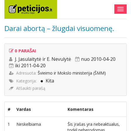
Togg
navig
Darai abortą – žlugdai visuomenę.
0 PARAŠAI
J. Jasulaitytė ir E. Nevulytė
nuo 2010-04-20
iki 2011-04-20
Adresuota:
Švieimo ir Mokslo ministerija (ŠMM)
Kita
Kategorija:
Atšaukti parašą
#
Vardas
Komentaras
1
Neskelbiama
Šis įrašas yra nebeaktualus,
todėl neberodomas