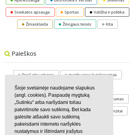
Aplinkosauga
Ekonomika ir verslas
Švietimas
Sveikatos apsauga
Sportas
Valdžia ir politika
Žiniasklaida
Žmogaus teisės
Kita
Paieškos
Prieš gėju eitynes
marihuanos legalizavimas
STOP
vaiku atemimas
Šioje svetainėje naudojame slapukus
(angl. cookies). Paspaudę mygtuką
Pilnos moksleivių vasaros atostogos
referendumas
„Sutinku“ arba naršydami toliau
patvirtinsite savo sutikimą. Bet kada
Keliu
jaunystės
Valandos
Rekvizitai
galėsite atšaukti savo sutikimą
Investicijos
pakeisdami interneto naršyklės
nustatymus ir ištrindami įrašytus