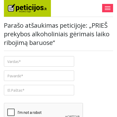
Togg
navig
Parašo atšaukimas peticijoje: „PRIEŠ
prekybos alkoholiniais gėrimais laiko
ribojimą baruose“