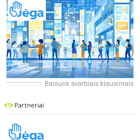
principų, o parko teritorija patiria negrįžtamą žalą.
Gyventojai pabrėžia, kad parkas yra kultūrinės ir
rekreacinės vertės vieta, todėl tokie pokyčiai kenkia
vietiniams gyventojams ir viešajam interesui. Jie siūlo
svarstyti alternatyvias vietas šunų aikštelei ir reikalauja
visapusiškai atkurti parko aplinką, jei sprendimas neįrengti
aikštelės bus priimtas.
Partneriai