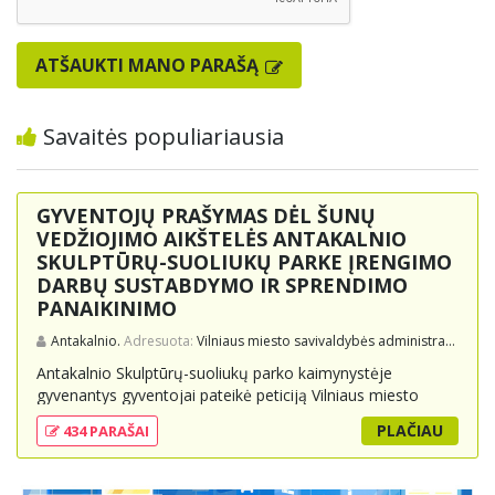
ATŠAUKTI MANO PARAŠĄ
Savaitės populiariausia
GYVENTOJŲ PRAŠYMAS DĖL ŠUNŲ
VEDŽIOJIMO AIKŠTELĖS ANTAKALNIO
SKULPTŪRŲ-SUOLIUKŲ PARKE ĮRENGIMO
DARBŲ SUSTABDYMO IR SPRENDIMO
PANAIKINIMO
Antakalnio.
Adresuota:
Vilniaus miesto savivaldybės administracijai, Vilniaus miesto merui
Antakalnio Skulptūrų-suoliukų parko kaimynystėje
gyvenantys gyventojai pateikė peticiją Vilniaus miesto
savivaldybei, prašydami sustabdyti ir panaikinti sprendimą
PLAČIAU
434 PARAŠAI
dėl šunų vedžiojimo aikštelės įrengimo parke. Jie teigia,
kad projektas buvo pradėtas neinformavus vietos
bendruomenės ir nesilaikant visuomenės dalyvavimo