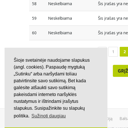
58
Neskelbiama
Šis įrašas yra 
59
Neskelbiama
Šis įrašas yra 
60
Neskelbiama
Šis įrašas yra 
1
2
Šioje svetainėje naudojame slapukus
(angl. cookies). Paspaudę mygtuką
GRĮŽ
„Sutinku“ arba naršydami toliau
patvirtinsite savo sutikimą. Bet kada
galėsite atšaukti savo sutikimą
pakeisdami interneto naršyklės
nustatymus ir ištrindami įrašytus
slapukus. Susipažinkite su slapukų
politika.
Sužinoti daugiau
Kurti peticiją
Bals