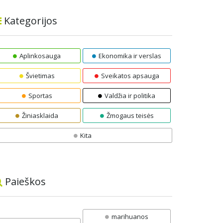
Kategorijos
Aplinkosauga
Ekonomika ir verslas
Švietimas
Sveikatos apsauga
Sportas
Valdžia ir politika
Žiniasklaida
Žmogaus teisės
Kita
Paieškos
marihuanos