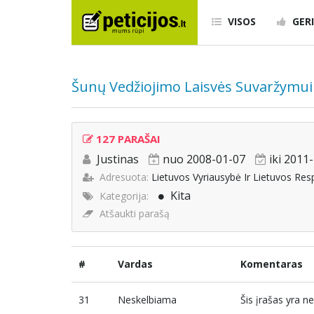
VISOS
GERI
Šunų Vedžiojimo Laisvės Suvaržymui 
127 PARAŠAI
Justinas
nuo 2008-01-07
iki 2011
Adresuota:
Lietuvos Vyriausybė Ir Lietuvos Re
Kita
Kategorija:
Atšaukti parašą
#
Vardas
Komentaras
31
Neskelbiama
Šis įrašas yra 