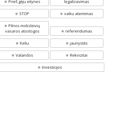
Prieš gėju eitynes
legalizavimas
STOP
vaiku atemimas
Pilnos moksleivių
vasaros atostogos
referendumas
Keliu
jaunystės
Valandos
Rekvizitai
Investicijos