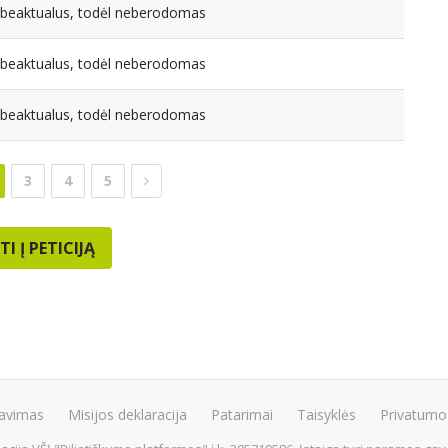
nebeaktualus, todėl neberodomas
nebeaktualus, todėl neberodomas
nebeaktualus, todėl neberodomas
3
4
5
TI Į PETICIJĄ
avimas
Misijos deklaracija
Patarimai
Taisyklės
Privatumo 