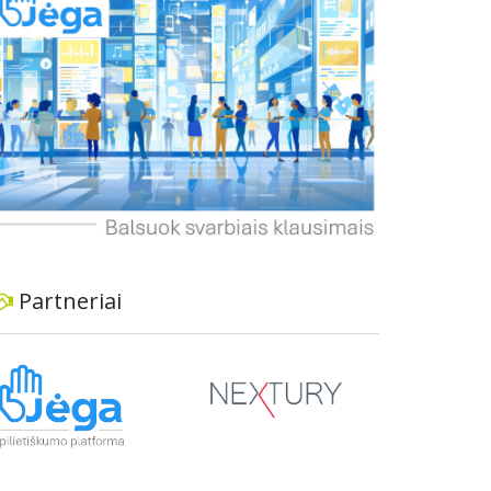
dviratininkams. Gyventojai ragina atlikti techninę,
ekonominę ir transporto analizę, organizuoti
viešas konsultacijas ir integruoti projektą į
ilgalaikius miesto planus, siekiant užtikrinti
transporto sistemos patikimumą ir prisitaikymą
prie sparčiai augančio miesto poreikių.
Partneriai