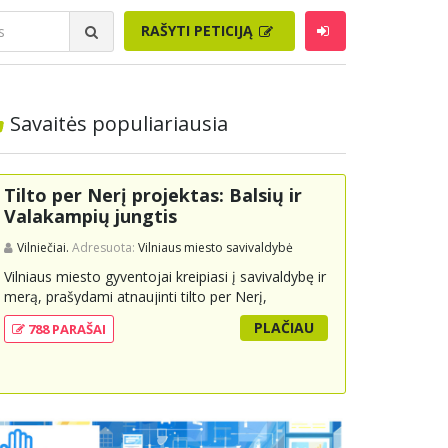
RAŠYTI PETICIJĄ
Savaitės populiariausia
Tilto per Nerį projektas: Balsių ir
Valakampių jungtis
Vilniečiai.
Adresuota:
Vilniaus miesto savivaldybė
Vilniaus miesto gyventojai kreipiasi į savivaldybę ir
merą, prašydami atnaujinti tilto per Nerį,
jungiančio Balsių ir Valakampių kryptis, projektą ir
PLAČIAU
788 PARAŠAI
įtraukti jį į miesto strateginius susisiekimo planus.
Šis tiltas ne tik padėtų sumažinti eismo spūstis ir
sutrumpintų keliones, bet ir skatintų tvarią miesto
plėtrą bei darnų judumą, suteikdamas daugiau
susisiekimo galimybių tiek automobiliams, tiek
viešajam transportui, pėstiesiems ir