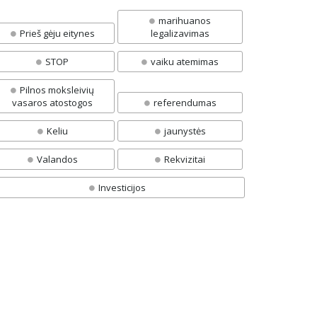
marihuanos
Prieš gėju eitynes
legalizavimas
STOP
vaiku atemimas
Pilnos moksleivių
vasaros atostogos
referendumas
Keliu
jaunystės
Valandos
Rekvizitai
Investicijos