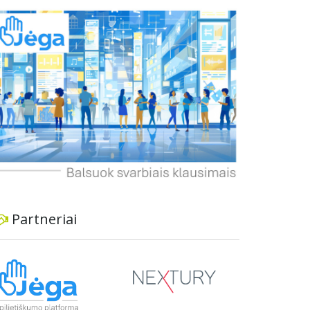
buvo pradėtas neinformavus vietos
bendruomenės ir nesilaikant visuomenės
dalyvavimo principų, o parko teritorija patiria
negrįžtamą žalą. Gyventojai pabrėžia, kad parkas
yra kultūrinės ir rekreacinės vertės vieta, todėl
tokie pokyčiai kenkia vietiniams gyventojams ir
viešajam interesui. Jie siūlo svarstyti alternatyvias
vietas šunų aikštelei ir reikalauja visapusiškai
atkurti parko aplinką, jei sprendimas neįrengti
aikštelės bus priimtas.
Partneriai