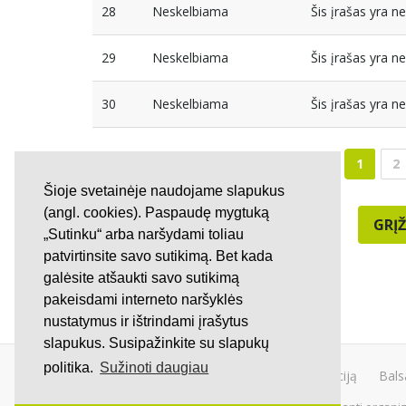
28
Neskelbiama
Šis įrašas yra 
29
Neskelbiama
Šis įrašas yra 
30
Neskelbiama
Šis įrašas yra 
1
2
Šioje svetainėje naudojame slapukus
(angl. cookies). Paspaudę mygtuką
GRĮŽ
„Sutinku“ arba naršydami toliau
patvirtinsite savo sutikimą. Bet kada
galėsite atšaukti savo sutikimą
pakeisdami interneto naršyklės
nustatymus ir ištrindami įrašytus
slapukus. Susipažinkite su slapukų
politika.
Sužinoti daugiau
Kurti peticiją
Bals