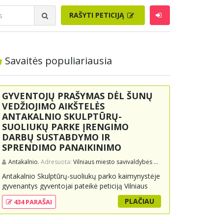
RAŠYTI PETICIJĄ
Savaitės populiariausia
GYVENTOJŲ PRAŠYMAS DĖL ŠUNŲ
VEDŽIOJIMO AIKŠTELĖS
ANTAKALNIO SKULPTŪRŲ-
SUOLIUKŲ PARKE ĮRENGIMO
DARBŲ SUSTABDYMO IR
SPRENDIMO PANAIKINIMO
Antakalnio.
Adresuota:
Vilniaus miesto savivaldybės administracijai, Vilniaus miesto merui
Antakalnio Skulptūrų-suoliukų parko kaimynystėje
gyvenantys gyventojai pateikė peticiją Vilniaus
miesto savivaldybei, prašydami sustabdyti ir
PLAČIAU
434 PARAŠAI
panaikinti sprendimą dėl šunų vedžiojimo
aikštelės įrengimo parke. Jie teigia, kad projektas