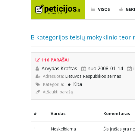
VISOS
GERI
B kategorijos teisių mokyklinio teor
116 PARAŠAI
Arvydas Kraftas
nuo 2008-01-14
Adresuota:
Lietuvos Respublikos seimas
Kita
Kategorija:
Atšaukti parašą
#
Vardas
Komentaras
1
Neskelbiama
Šis įrašas yra 