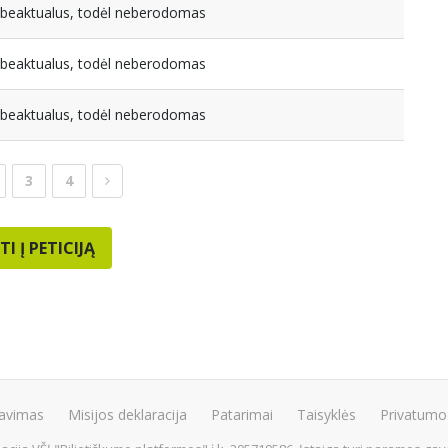
nebeaktualus, todėl neberodomas
nebeaktualus, todėl neberodomas
nebeaktualus, todėl neberodomas
3
4
TI Į PETICIJĄ
avimas
Misijos deklaracija
Patarimai
Taisyklės
Privatumo 