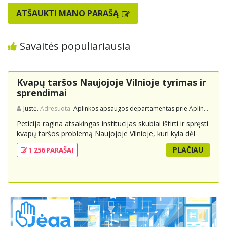
ATŠAUKTI MANO PARAŠĄ
Savaitės populiariausia
Kvapų taršos Naujojoje Vilnioje tyrimas ir
sprendimai
Justė.
Adresuota:
Aplinkos apsaugos departamentas prie Aplinkos ministerijos
Peticija ragina atsakingas institucijas skubiai ištirti ir spręsti
kvapų taršos problemą Naujojoje Vilnioje, kuri kyla dėl
buitinių atliekų sąvartyno Pramonės g. 141. Gyventojai
PLAČIAU
1 256 PARAŠAI
skundžiasi nuolatiniu stipriu atliekų kvapu, kuris neigiamai
veikia jų gyvenimo kokybę. Peticijoje prašoma atlikti
išsamius tyrimus, įdiegti nuolatinius kontrolės
mechanizmus ir imtis veiksmingų priemonių problemai
spręsti, taip pat užtikrinti visuomenės informavimą apie
priimtus sprendimus ir planuojamus veiksmus.