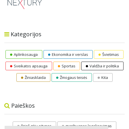
Kategorijos
Aplinkosauga
Ekonomika ir verslas
Švietimas
Sveikatos apsauga
Sportas
Valdžia ir politika
Žiniasklaida
Žmogaus teisės
Kita
Paieškos
Prieš gėju eitynes
marihuanos legalizavimas