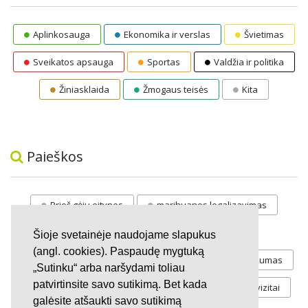
Aplinkosauga
Ekonomika ir verslas
Švietimas
Sveikatos apsauga
Sportas
Valdžia ir politika
Žiniasklaida
Žmogaus teisės
Kita
Paieškos
Prieš gėju eitynes
marihuanos legalizavimas
STOP
vaiku atemimas
Šioje svetainėje naudojame slapukus
(angl. cookies). Paspaudę mygtuką
Pilnos moksleivių vasaros atostogos
referendumas
„Sutinku“ arba naršydami toliau
patvirtinsite savo sutikimą. Bet kada
Keliu
jaunystės
Valandos
Rekvizitai
galėsite atšaukti savo sutikimą