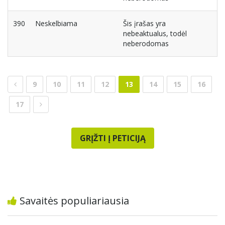
390
Neskelbiama
Šis įrašas yra
nebeaktualus, todėl
neberodomas
9
10
11
12
13
14
15
16
17
GRĮŽTI Į PETICIJĄ
Savaitės populiariausia