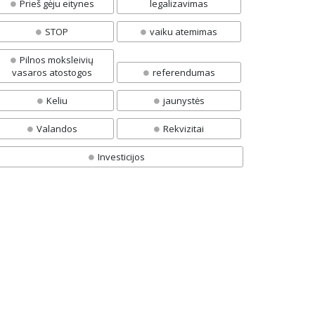
Prieš gėju eitynes
legalizavimas
STOP
vaiku atemimas
Pilnos moksleivių
vasaros atostogos
referendumas
Keliu
jaunystės
Valandos
Rekvizitai
Investicijos