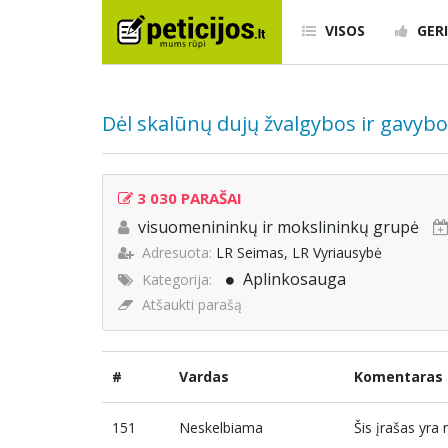
VISOS
GERI
Dėl skalūnų dujų žvalgybos ir gavyb
3 030 PARAŠAI
visuomenininkų ir mokslininkų grupė
Adresuota:
LR Seimas, LR Vyriausybė
Aplinkosauga
Kategorija:
Atšaukti parašą
#
Vardas
Komentaras
151
Neskelbiama
Šis įrašas yr