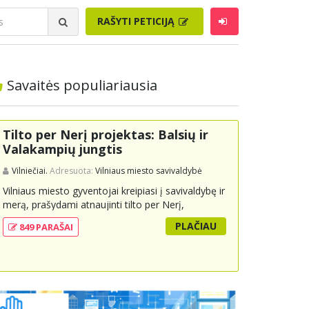
RAŠYTI PETICIJĄ
Savaitės populiariausia
Tilto per Nerį projektas: Balsių ir
Valakampių jungtis
Vilniečiai.
Adresuota:
Vilniaus miesto savivaldybė
Vilniaus miesto gyventojai kreipiasi į savivaldybę ir
merą, prašydami atnaujinti tilto per Nerį,
jungiančio Balsių ir Valakampių kryptis, projektą ir
PLAČIAU
849 PARAŠAI
įtraukti jį į miesto strateginius susisiekimo planus.
Šis tiltas ne tik padėtų sumažinti eismo spūstis ir
sutrumpintų keliones, bet ir skatintų tvarią miesto
plėtrą bei darnų judumą, suteikdamas daugiau
susisiekimo galimybių tiek automobiliams, tiek
viešajam transportui, pėstiesiems ir