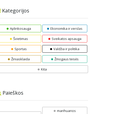
Kategorijos
Aplinkosauga
Ekonomika ir verslas
Švietimas
Sveikatos apsauga
Sportas
Valdžia ir politika
Žiniasklaida
Žmogaus teisės
Kita
Paieškos
marihuanos