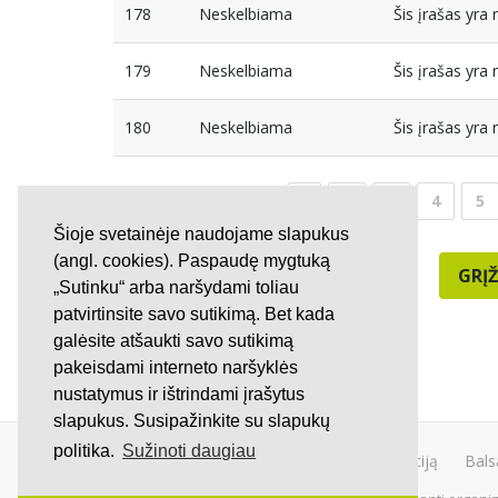
178
Neskelbiama
Šis įrašas yr
179
Neskelbiama
Šis įrašas yr
180
Neskelbiama
Šis įrašas yr
2
3
4
5
Šioje svetainėje naudojame slapukus
(angl. cookies). Paspaudę mygtuką
GRĮŽ
„Sutinku“ arba naršydami toliau
patvirtinsite savo sutikimą. Bet kada
galėsite atšaukti savo sutikimą
pakeisdami interneto naršyklės
nustatymus ir ištrindami įrašytus
slapukus. Susipažinkite su slapukų
politika.
Sužinoti daugiau
Kurti peticiją
Bals