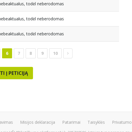
a nebeaktualus, todėl neberodomas
a nebeaktualus, todėl neberodomas
a nebeaktualus, todėl neberodomas
6
7
8
9
10
TI Į PETICIJĄ
avimas
Misijos deklaracija
Patarimai
Taisyklės
Privatumo 