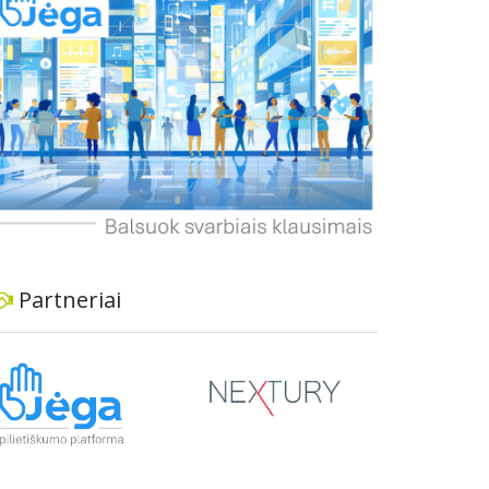
dviratininkams. Gyventojai ragina atlikti techninę,
ekonominę ir transporto analizę, organizuoti
viešas konsultacijas ir integruoti projektą į
ilgalaikius miesto planus, siekiant užtikrinti
transporto sistemos patikimumą ir prisitaikymą
prie sparčiai augančio miesto poreikių.
Partneriai