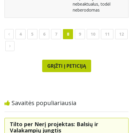
nebeaktualus, todėl
neberodomas
4
5
6
7
8
9
10
11
12
GRĮŽTI Į PETICIJĄ
Savaitės populiariausia
Tilto per Nerį projektas: Balsių ir
Valakampių jungtis