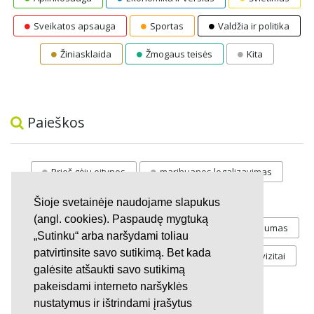
Sveikatos apsauga
Sportas
Valdžia ir politika
Žiniasklaida
Žmogaus teisės
Kita
Paieškos
Prieš gėju eitynes
marihuanos legalizavimas
STOP
vaiku atemimas
Šioje svetainėje naudojame slapukus
(angl. cookies). Paspaudę mygtuką
Pilnos moksleivių vasaros atostogos
referendumas
„Sutinku“ arba naršydami toliau
patvirtinsite savo sutikimą. Bet kada
Keliu
jaunystės
Valandos
Rekvizitai
galėsite atšaukti savo sutikimą
Investicijos
pakeisdami interneto naršyklės
nustatymus ir ištrindami įrašytus