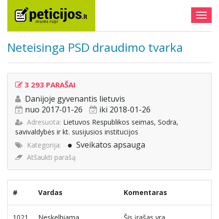
Togg
navig
Neteisinga PSD draudimo tvarka
3 293 PARAŠAI
Danijoje gyvenantis lietuvis
nuo 2017-01-26
iki 2018-01-26
Adresuota:
Lietuvos Respublikos seimas, Sodra,
savivaldybės ir kt. susijusios institucijos
Sveikatos apsauga
Kategorija:
Atšaukti parašą
#
Vardas
Komentaras
1021
Neskelbiama
Šis įrašas yra