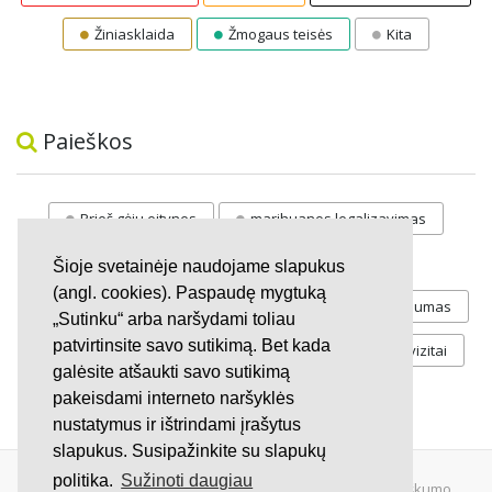
Žiniasklaida
Žmogaus teisės
Kita
Paieškos
Prieš gėju eitynes
marihuanos legalizavimas
STOP
vaiku atemimas
Šioje svetainėje naudojame slapukus
(angl. cookies). Paspaudę mygtuką
Pilnos moksleivių vasaros atostogos
referendumas
„Sutinku“ arba naršydami toliau
patvirtinsite savo sutikimą. Bet kada
Keliu
jaunystės
Valandos
Rekvizitai
galėsite atšaukti savo sutikimą
Investicijos
pakeisdami interneto naršyklės
nustatymus ir ištrindami įrašytus
slapukus. Susipažinkite su slapukų
politika.
Sužinoti daugiau
© 2007 - 2026 Ne pelno siekianti organizacija VŠĮ "Pilietiškumo