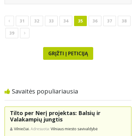
31
32
33
34
35
36
37
38
39
GRĮŽTI Į PETICIJĄ
Savaitės populiariausia
Tilto per Nerį projektas: Balsių ir
Valakampių jungtis
Vilniečiai.
Adresuota:
Vilniaus miesto savivaldybė