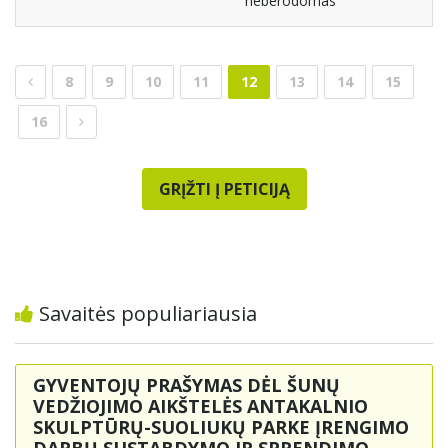
neberodomas
8
9
10
11
12
13
14
15
16
GRĮŽTI Į PETICIJĄ
Savaitės populiariausia
GYVENTOJŲ PRAŠYMAS DĖL ŠUNŲ
VEDŽIOJIMO AIKŠTELĖS ANTAKALNIO
SKULPTŪRŲ-SUOLIUKŲ PARKE ĮRENGIMO