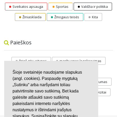
Sveikatos apsauga
Sportas
Valdžia ir politika
Žiniasklaida
Žmogaus teisės
Kita
Paieškos
Prieš gėju eitynes
marihuanos legalizavimas
STOP
vaiku atemimas
Šioje svetainėje naudojame slapukus
(angl. cookies). Paspaudę mygtuką
Pilnos moksleivių vasaros atostogos
referendumas
„Sutinku“ arba naršydami toliau
patvirtinsite savo sutikimą. Bet kada
Keliu
jaunystės
Valandos
Rekvizitai
galėsite atšaukti savo sutikimą
Investicijos
pakeisdami interneto naršyklės
nustatymus ir ištrindami įrašytus
slapukus. Susipažinkite su slapukų